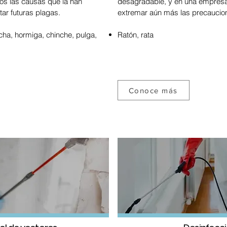
s las causas que la han
desagradable, y en una empresa 
tar futuras plagas.
extremar aún más las precaucio
cha, hormiga, chinche, pulga,
Ratón, rata
Conoce más