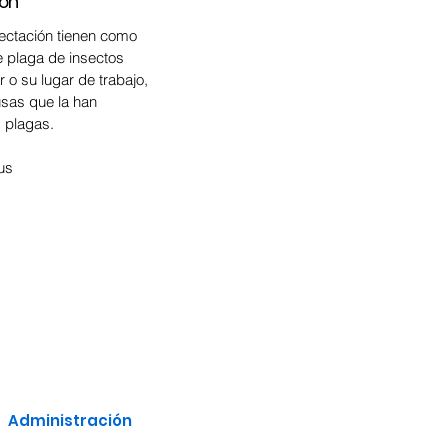
ión
ectación tienen como
de plaga de insectos
 o su lugar de trabajo,
sas que la han
s plagas.
us
Administración