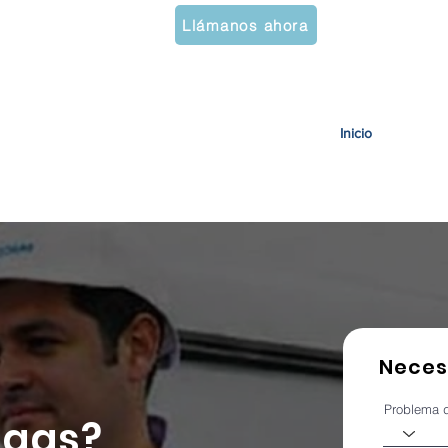
777 200 4340
Solicit
Llámanos ahora
Inicio
Landing 
Necesi
Problema 
agas?