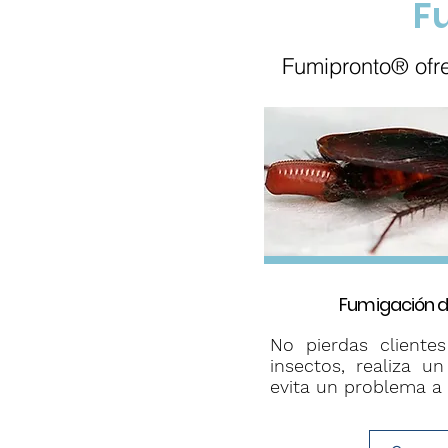
F
Fumipronto® ofrec
Fumigación 
No pierdas cliente
insectos, realiza u
evita un problema a 