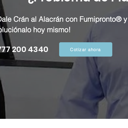
Dale Crán al Alacrán con Fumipronto® y
oluciónalo hoy mismo!
777 200 4340
Cotizar ahora