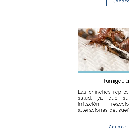
Conoc
Fumigació
Las chinches repres
salud, ya que su
irritación, reac
alteraciones del sue
Conoce 