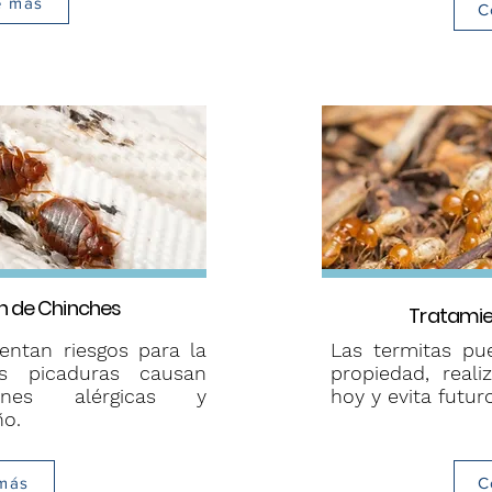
e más
C
n de Chinches
Tratamie
entan riesgos para la
Las termitas pu
s picaduras causan
propiedad, reali
ciones alérgicas y
hoy y evita futu
ño.
más
C