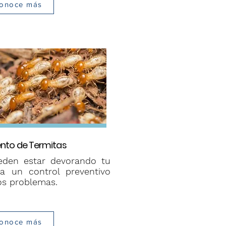
onoce más
nto de Termitas
eden estar devorando tu
za un control preventivo
ros problemas.
onoce más