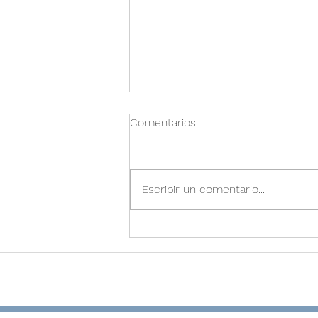
Comentarios
Escribir un comentario...
Estamos de Vuelta en la
Ciudad de México:
Renaciendo Después de
Tiempos Difíciles