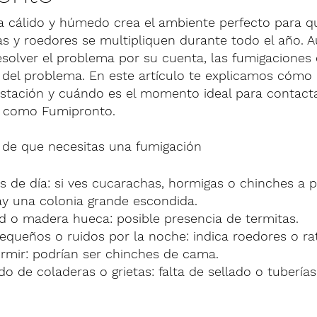
ma cálido y húmedo crea el ambiente perfecto para q
as y roedores se multipliquen durante todo el año. 
solver el problema por su cuenta, las fumigaciones 
z del problema. En este artículo te explicamos cómo i
estación y cuándo es el momento ideal para contacta
al como Fumipronto.
s de que necesitas una fumigación
es de día: si ves cucarachas, hormigas o chinches a p
hay una colonia grande escondida.
 o madera hueca: posible presencia de termitas.
queños o ruidos por la noche: indica roedores o ra
ormir: podrían ser chinches de cama.
do de coladeras o grietas: falta de sellado o tuberías