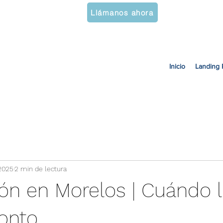
777 200 4340
Solicit
Llámanos ahora
Inicio
Landing 
 2025
2 min de lectura
ón en Morelos | Cuándo 
onto