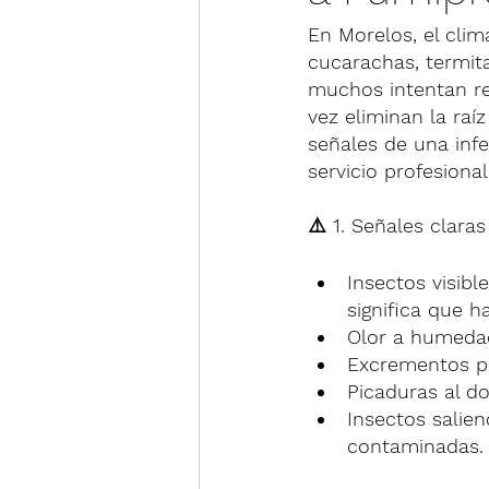
En Morelos, el cli
cucarachas, termit
muchos intentan re
vez eliminan la raí
señales de una inf
servicio profesion
⚠️ 1. Señales clara
Insectos visibl
significa que 
Olor a humedad
Excrementos pe
Picaduras al d
Insectos salien
contaminadas.