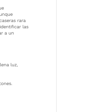
ue 
Aunque 
caseras rara 
dentificar las 
r a un 
lena luz, 
tones.
 