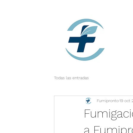
Todas las entradas
Fumipronto
19 oct
Fumigaci
a Fumipr