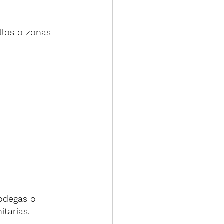
llos o zonas 
odegas o 
tarias.